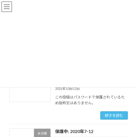
コ
ナ
ン
ビ
テ
ゲ
ン
ー
ツ
シ
Johnijirou On Snow
へ
ョ
ス
ン
Growing up everyday
キ
に
READ MORE
ッ
移
プ
動
保護中: 2021年
未分類
2021年10月12日
この投稿はパスワードで保護されているた
め抜粋文はありません。
続きを読む
保護中: 2020年7-12
未分類